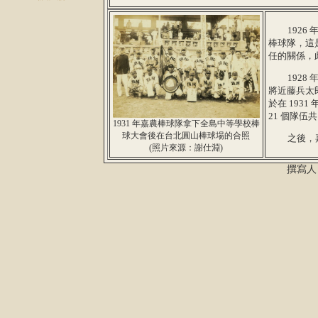
1926 年
棒球隊，這
任的關係，
1928 
將近藤兵太
於在 19
21 個隊
1931 年嘉農棒球隊拿下全島中等學校棒
球大會後在台北圓山棒球場的合照
之後，嘉農
(照片來源：謝仕淵)
撰寫人