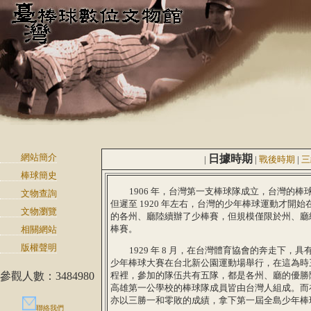
網站簡介
日據時期
|
|
戰後時期
|
三
棒球簡史
1906 年，台灣第一支棒球隊成立，台灣的棒
文物查詢
但遲至 1920 年左右，台灣的少年棒球運動才開
文物瀏覽
的各州、廳陸續辦了少棒賽，但規模僅限於州、廳
棒賽。
相關網站
版權聲明
1929 年 8 月，在台灣體育協會的奔走下，
少年棒球大賽在台北新公園運動場舉行，在這為時
參觀人數：3484980
程裡，參加的隊伍共有五隊，都是各州、廳的優勝
高雄第一公學校的棒球隊成員皆由台灣人組成。而
亦以三勝一和零敗的成績，拿下第一屆全島少年棒
聯絡我們