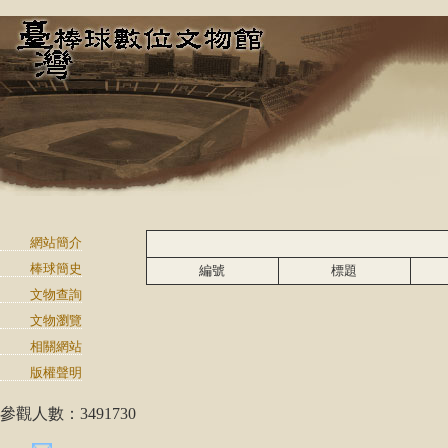
網站簡介
棒球簡史
編號
標題
文物查詢
文物瀏覽
相關網站
版權聲明
參觀人數：3491730