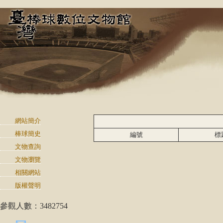
網站簡介
棒球簡史
編號
標
文物查詢
文物瀏覽
相關網站
版權聲明
參觀人數：3482754