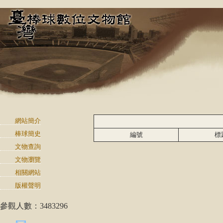
網站簡介
棒球簡史
編號
標
文物查詢
文物瀏覽
相關網站
版權聲明
參觀人數：3483296